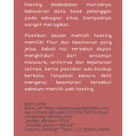
hosting disebabkan maraknya
kebocoran data base pelanggan
pada sebagian situs. Dampaknya
sangat merugikan.
Pastikan dalam memilih hosting
memiliki fitur dan keamanan yang
jelas. Sebab hal tersebut dapat
menghindari dari ancaman
malware, antivirus dan kejahatan
lainnya. Serta pastikan ada backup
berkala. Tanyakan secara detil
mengenai keamanan tersebut
sebelum memilih web hosting.
[dsm_lottie
lottie_url=”https://www.hujandijendela.com/
wp-content/uploads/2021/09/73812-cloud-
computing-security.json”
_builder_version=”4.9.4″
_module_preset=”default”
custom_padding=”75px|||||”][/dsm_lottie]