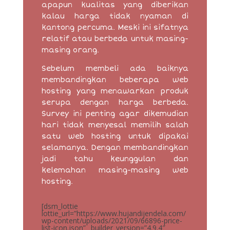
apapun kualitas yang diberikan
kalau harga tidak nyaman di
kantong percuma. Meski ini sifatnya
relatif atau berbeda untuk masing-
masing orang.
Sebelum membeli ada baiknya
membandingkan beberapa web
hosting yang menawarkan produk
serupa dengan harga berbeda.
Survey ini penting agar dikemudian
hari tidak menyesal memilih salah
satu web hosting untuk dipakai
selamanya. Dengan membandingkan
jadi tahu keunggulan dan
kelemahan masing-masing web
hosting.
[dsm_lottie
lottie_url=”https://www.hujandijendela.com/
wp-content/uploads/2021/09/66896-price-
list-icon.json” _builder_version=”4.9.4″