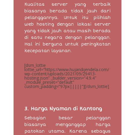
Kualitas server yang terbaik
biasanya berada tidak jauh dari
pelanggannya. Untuk itu pilihlah
web hosting dengan lokasi server
yang tidak jauh atau masih berada
di satu negara dengan pelanggan.
Hal ini berguna untuk peningkatan
kecepatan layanan.
[dsm_lottie
lottie_url=”https://www.hujandijendela.com/
wp-content/uploads/2021/09/29413-
hosting.json” _builder_version=”4.9.4″
_module_preset=”default”
custom_padding=”97px|||||”][/dsm_lottie]
3. Harga Nyaman di Kantong
Sebagian besar pelanggan
biasanya menganggap harga
patokan utama. Karena sebagus