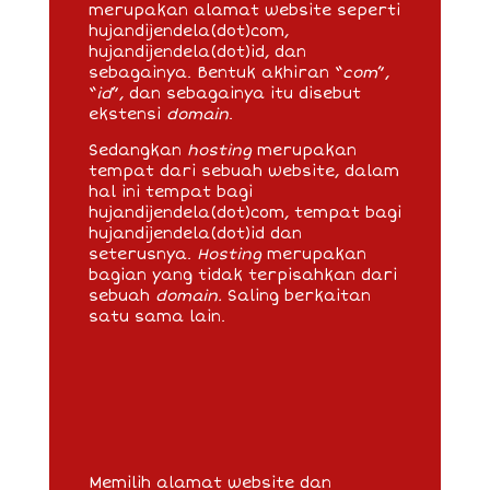
merupakan alamat website seperti
hujandijendela(dot)com,
hujandijendela(dot)id, dan
sebagainya. Bentuk akhiran “
com
”,
“
id
”, dan sebagainya itu disebut
ekstensi
domain
.
Sedangkan
hosting
merupakan
tempat dari sebuah website, dalam
hal ini tempat bagi
hujandijendela(dot)com, tempat bagi
hujandijendela(dot)id dan
seterusnya.
Hosting
merupakan
bagian yang tidak terpisahkan dari
sebuah
domain.
Saling berkaitan
satu sama lain.
Memilih alamat website dan