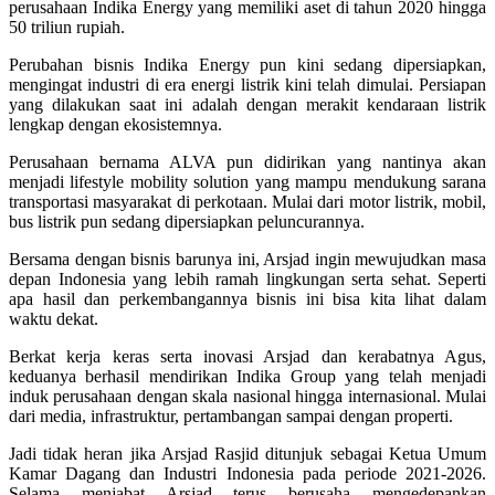
perusahaan Indika Energy yang memiliki aset di tahun 2020 hingga
50 triliun rupiah.
Perubahan bisnis Indika Energy pun kini sedang dipersiapkan,
mengingat industri di era energi listrik kini telah dimulai. Persiapan
yang dilakukan saat ini adalah dengan merakit kendaraan listrik
lengkap dengan ekosistemnya.
Perusahaan bernama ALVA pun didirikan yang nantinya akan
menjadi lifestyle mobility solution yang mampu mendukung sarana
transportasi masyarakat di perkotaan. Mulai dari motor listrik, mobil,
bus listrik pun sedang dipersiapkan peluncurannya.
Bersama dengan bisnis barunya ini, Arsjad ingin mewujudkan masa
depan Indonesia yang lebih ramah lingkungan serta sehat. Seperti
apa hasil dan perkembangannya bisnis ini bisa kita lihat dalam
waktu dekat.
Berkat kerja keras serta inovasi Arsjad dan kerabatnya Agus,
keduanya berhasil mendirikan Indika Group yang telah menjadi
induk perusahaan dengan skala nasional hingga internasional. Mulai
dari media, infrastruktur, pertambangan sampai dengan properti.
Jadi tidak heran jika Arsjad Rasjid ditunjuk sebagai Ketua Umum
Kamar Dagang dan Industri Indonesia pada periode 2021-2026.
Selama menjabat Arsjad terus berusaha mengedepankan