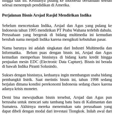
hingga saat ini. Keduanya pulang ke Indonesia bersamaan setelah
selesai menempuh pendidikan di Amerika.
Perjalanan Bisnis Arsjad Rasjid Mendirikan Indika
Sebelum mencetuskan Indika, Arsjad dan Agus yang pulang ke
Indonesia tahun 1995 mendirikan PT Prabu Wahana terlebih dahulu.
Perusahaan yang bergerak di bidang multimedia ini kemudian
berubah nama menjadi Indika karena mengikuti kebutuhan pasar.
Nama barunya ini adalah singkatan dari Industri Multimedia dan
Informatika. Belum puas dengan bisnis ini, Arsjad dan Agus
kemudian memperluas bisnisnya di bidang kartu kredit hingga
penjualan mesin EDC (Electronic Data Capture). Bisnis ini berada
di bawah Indika Piranti Solusindo.
Sukses dengan bisnisnya, keduanya ingin membangun usaha bidang
pembangkit listrik. Saat merintis bisnis ini, tahun 1998 sedang
berjalan dimana kondisi perekonomi Indonesia sedang chaos karena
adanya krisis moneter.
Demi bisa mewujudkan bisnis tersebut, Arsjad dan Agus pun
berusaha untuk mencari satu tambang batu bara di Kalimantan dan
Sumatera. Akhirnya mereka menemukan satu perusahaan yang
dapat dibeli dengan modal dari investasi Tiongkok. Inilah awal dari