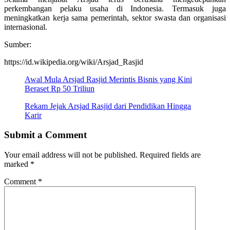
perkembangan pelaku usaha di Indonesia. Termasuk juga
meningkatkan kerja sama pemerintah, sektor swasta dan organisasi
internasional.
Sumber:
https://id.wikipedia.org/wiki/Arsjad_Rasjid
Awal Mula Arsjad Rasjid Merintis Bisnis yang Kini
Beraset Rp 50 Triliun
Rekam Jejak Arsjad Rasjid dari Pendidikan Hingga
Karir
Submit a Comment
Your email address will not be published.
Required fields are
marked
*
Comment
*