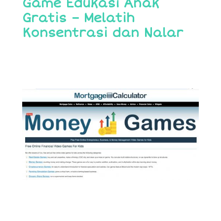
Game Edukasi Anak
Gratis – Melatih
Konsentrasi dan Nalar