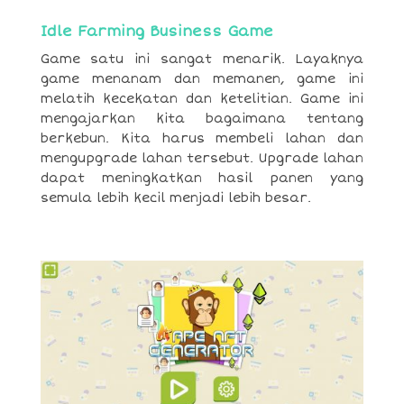
Idle Farming Business Game
Game satu ini sangat menarik. Layaknya
game menanam dan memanen, game ini
melatih kecekatan dan ketelitian. Game ini
mengajarkan kita bagaimana tentang
berkebun. Kita harus membeli lahan dan
mengupgrade lahan tersebut. Upgrade lahan
dapat meningkatkan hasil panen yang
semula lebih kecil menjadi lebih besar.