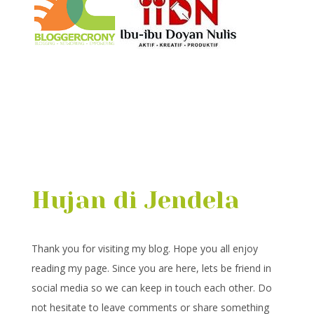
Hujan di Jendela
Thank you for visiting my blog. Hope you all enjoy
reading my page. Since you are here, lets be friend in
social media so we can keep in touch each other. Do
not hesitate to leave comments or share something